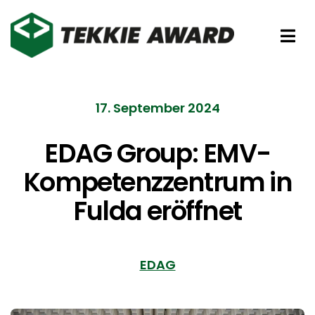
Zum
Inhalt
Tog
springen
Nav
Preise
17. September 2024
Partner
EDAG Group: EMV-
Kompetenzzentrum in
Förderer
Fulda eröffnet
Über uns
EDAG