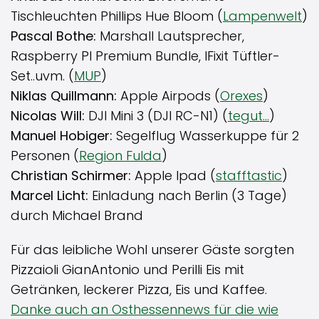
Tischleuchten Phillips Hue Bloom (
Lampenwelt
)
Pascal Bothe:
Marshall Lautsprecher,
Raspberry PI Premium Bundle, IFixit Tüftler-
Set..uvm. (
MUP
)
Niklas Quillmann:
Apple Airpods (
Orexes
)
Nicolas Will:
DJI Mini 3 (DJI RC-N1) (
tegut…
)
Manuel Hobiger:
Segelflug Wasserkuppe für 2
Personen (
Region Fulda
)
Christian Schirmer:
Apple Ipad (
stafftastic
)
Marcel Licht:
Einladung nach Berlin (3 Tage)
durch Michael Brand
Für das leibliche Wohl unserer Gäste sorgten
Pizzaioli GianAntonio und Perilli Eis mit
Getränken, leckerer Pizza, Eis und Kaffee.
Danke auch an Osthessennews für die wie