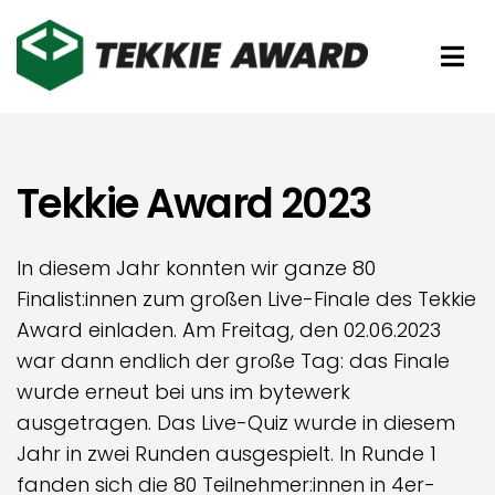
Zum
Inhalt
Tog
springen
Nav
Preise
Tekkie Award 2023
Partner
In diesem Jahr konnten wir ganze 80
Förderer
Finalist:innen zum großen Live-Finale des Tekkie
Award einladen. Am Freitag, den 02.06.2023
Über uns
war dann endlich der große Tag: das Finale
wurde erneut bei uns im bytewerk
ausgetragen. Das Live-Quiz wurde in diesem
Jahr in zwei Runden ausgespielt. In Runde 1
fanden sich die 80 Teilnehmer:innen in 4er-