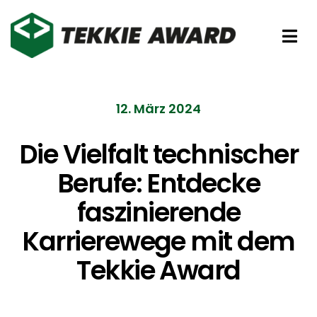
Zum
Inhalt
Tog
springen
Nav
Preise
12. März 2024
Partner
Die Vielfalt technischer
Berufe: Entdecke
Förderer
faszinierende
Über uns
Karrierewege mit dem
Tekkie Award