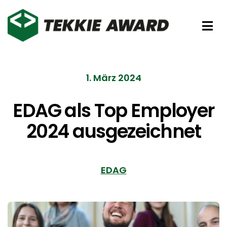
Zum
Inhalt
Tog
springen
Nav
Preise
1. März 2024
Partner
EDAG als Top Employer
2024 ausgezeichnet
Förderer
Über uns
EDAG