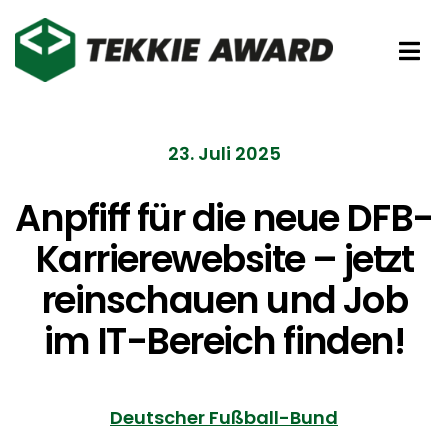
Zum
Inhalt
Tog
springen
Nav
Preise
23. Juli 2025
Partner
Anpfiff für die neue DFB-
Karrierewebsite – jetzt
Förderer
reinschauen und Job
Über uns
im IT-Bereich finden!
Deutscher Fußball-Bund