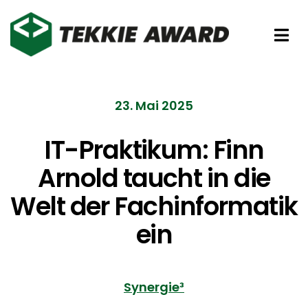
Zum
Inhalt
Tog
springen
Nav
Preise
23. Mai 2025
Partner
IT-Praktikum: Finn
Arnold taucht in die
Förderer
Welt der Fachinformatik
Über uns
ein
Synergie³