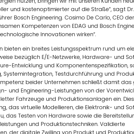
ergien nutzen, bringen wir mit unseren Kunden ne
ller und kostenoptimierter auf die Straße“, sagt D
ührer Bosch Engineering. Cosimo De Carlo, CEO de
einsamen Kompetenzen von EDAG und Bosch Engine
technologische Innovationen wirken“.
 bieten ein breites Leistungsspektrum rund um ele
sweise bezüglich E/E-Netzwerke, Hardware- und So
ature-Entwicklung und Komponentenspezifikation, s
g, Systemintegration, Testdurchführung und Produ
ompetenz beider Unternehmen schließt damit da
n- und Engineering-Leistungen von der Vorentwick
letter Fahrzeuge und Produktionsanlagen ein. Die
g, das virtuelle Modellieren, die Elektronik- und S
, das Testen von Hardware sowie die Bereitstellu
leistungen und Produktionstechniken. Validierte
en, der digitale Zwilling von Produkt und Produkti