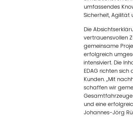
umfassendes Know-
Sicherheit, Agilitä
Die Absichtserklä
vertrauensvollen 
gemeinsame Projek
erfolgreich umgese
intensiviert. Die 
EDAG richten sich
Kunden. „Mit nach
schaffen wir geme
Gesamtfahrzeugen
und eine erfolgrei
Johannes-Jörg Rü