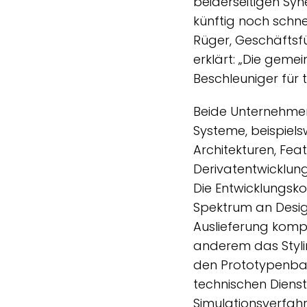
beiderseitigen Syn
künftig noch schne
Rüger, Geschäftsf
erklärt: „Die gem
Beschleuniger für 
Beide Unternehmen
Systeme, beispiel
Architekturen, Fe
Derivatentwicklun
Die Entwicklungsk
Spektrum an Desig
Auslieferung komp
anderem das Stylin
den Prototypenbau
technischen Dienst
Simulationsverfahr