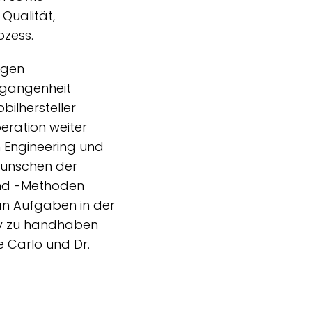
Qualität,
ozess.
igen
rgangenheit
ilhersteller
eration weiter
h Engineering und
Wünschen der
und -Methoden
an Aufgaben in der
ry zu handhaben
e Carlo und Dr.