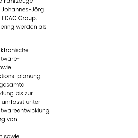
ue Fahrzeuge
r. Johannes-Jörg
r EDAG Group,
ering werden als
ktronische
ftware-
owie
ktions-planung.
s gesamte
lung bis zur
s umfasst unter
oftwareentwicklung,
ng von
on sowie