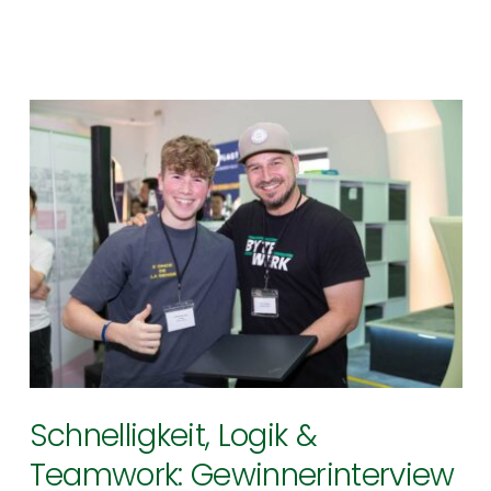
bytewerk stärkt die
individuelle
Weiterentwicklung durch
Einzelcoachings und
Gruppenworkshops
bytewerk
Schnelligkeit, Logik &
Teamwork: Gewinnerinterview