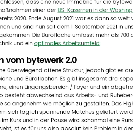
eschlossen, dass eine neue Immobilie für die bytewe
maßnahmen einer der
US-Kasernen in der Washing
reits 2020. Ende August 2021 war es dann so weit: 
n und sind nun seit dem 1. September 2021 in un
gekommen. Die Bürofläche umfasst mehr als 700 q
hnik und ein
optimales Arbeitsumfeld
.
h vom bytewerk 2.0
ine überwiegend offene Struktur, jedoch gibt es a
che und Büroflächen. Es gibt insgesamt drei sep
, einen Eingangsbereich / Foyer und ein abgetre
 besteht abwechselnd aus Arbeits- und Ruhebere
 so angenehm wie möglich zu gestalten. Das Highl
dem sich täglich spannende Matches geliefert wer
ch im Kurs und in der Pause wird schonmal eine Run
ieht, ist es für uns also absolut kein Problem in de