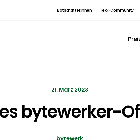
Botschafter:innen
Tekk-Community
Prei
21. März 2023
es bytewerker-Off
bytewerk