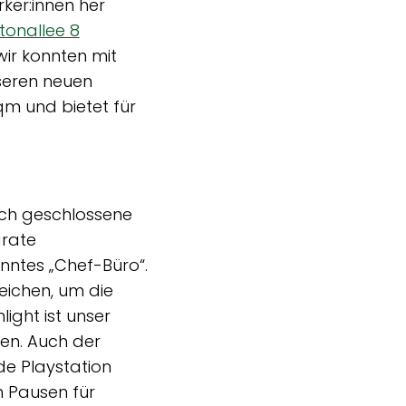
rker:innen her
tonallee 8
wir konnten mit
seren neuen
m und bietet für
uch geschlossene
arate
nntes „Chef-Büro“.
ichen, um die
ight ist unser
den. Auch der
de Playstation
n Pausen für