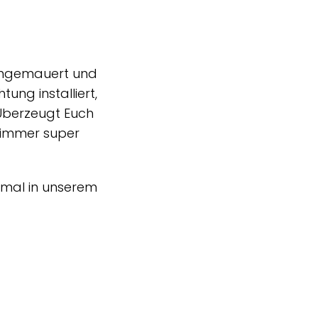
 eingemauert und
ung installiert,
 Überzeugt Euch
e immer super
e mal in unserem