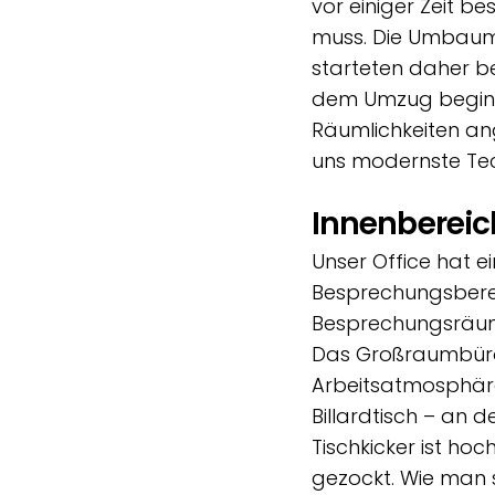
vor einiger Zeit b
muss. Die Umbau
starteten daher be
dem Umzug beginne
Räumlichkeiten an
uns modernste Tec
Innenbereic
Unser Office hat e
Besprechungsberei
Besprechungsräume
Das Großraumbüro
Arbeitsatmosphäre
Billardtisch – an 
Tischkicker ist ho
gezockt. Wie man s