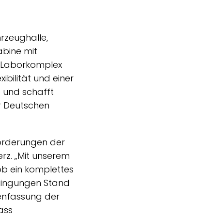
rzeughalle,
abine mit
 Laborkomplex
bilität und einer
p und schafft
er Deutschen
forderungen der
rz. „Mit unserem
ob ein komplettes
dingungen Stand
enfassung der
ass