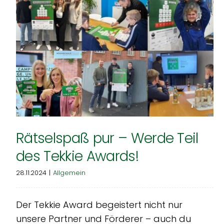
SAVE THE DATE:
Hochschulinformationstag
am 14. Juni 2025
Hochschule Fulda
Rätselspaß pur – Werde Teil
des Tekkie Awards!
28.11.2024
|
Allgemein
Der Tekkie Award begeistert nicht nur
unsere Partner und Förderer – auch du