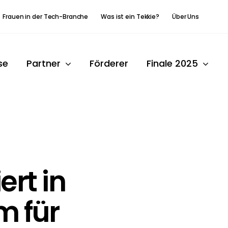
Frauen in der Tech-Branche
Was ist ein Tekkie?
Über Uns
se
Partner
Förderer
Finale 2025
ert in
m für