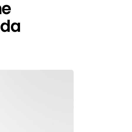
he
lda