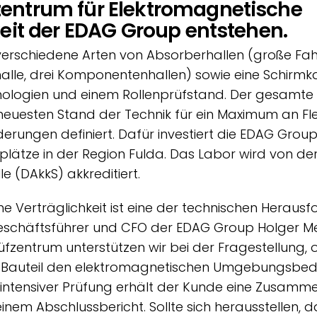
entrum für Elektromagnetische
keit der EDAG Group entstehen.
 verschiedene Arten von Absorberhallen (große Fah
alle, drei Komponentenhallen) sowie eine Schirmk
ologien und einem Rollenprüfstand. Der gesamte
esten Stand der Technik für ein Maximum an Flexi
derungen definiert. Dafür investiert die EDAG Grou
splätze in der Region Fulda. Das Labor wird von d
le (DAkkS) akkreditiert.
e Verträglichkeit ist eine der technischen Heraus
Geschäftsführer und CFO der EDAG Group Holger Me
zentrum unterstützen wir bei der Fragestellung, 
n Bauteil den elektromagnetischen Umgebungsbe
 intensiver Prüfung erhält der Kunde eine Zusamm
einem Abschlussbericht. Sollte sich herausstellen, d