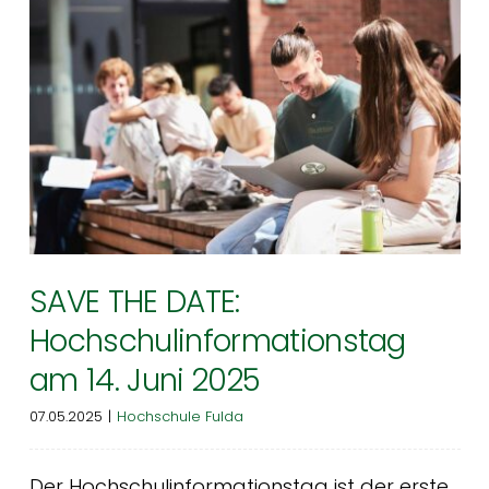
Angehende
Technikerschüler*innen der
Technikerschule Bad
Hersfeld besuchen die
EngRoTec Gruppe in Hünfeld
Synergie³
SAVE THE DATE:
Hochschulinformationstag
am 14. Juni 2025
07.05.2025
|
Hochschule Fulda
Der Hochschulinformationstag ist der erste