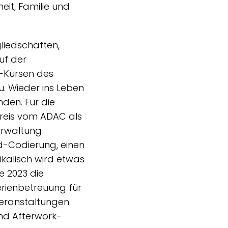
it, Familie und
liedschaften,
uf der
S-Kursen des
. Wieder ins Leben
den. Für die
kreis vom ADAC als
erwaltung
ad-Codierung, einen
kalisch wird etwas
e 2023 die
Ferienbetreuung für
eranstaltungen
nd Afterwork-