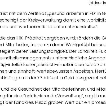
(Bildquell
a ist mit dem Zertifikat „gesund arbeiten in FD“ in
scheinigt der Kreisverwaltung damit eine „vorbildli
nde und werteorientierte Unternehmenskultur“.
ür die das IHK-Prädikat vergeben wird, fördern die 
nd Mitarbeiter, tragen zu deren Wohlgefühl bei un
eigern deren Leistungsfähigkeit. Der Landkreis Ful
sundheitsmanagements unterschiedliche Angebote
tig-intellektuellen, seelisch-emotionalen, sozialko
chen und sinnhaft-wertebewussten Aspekten. Hierfür
l in Folge mit dem Zertifikat in Gold ausgezeichne
nd die Gesundheit der Mitarbeiterinnen und Mitar
g für eine funktionierende Verwaltung“, sagt Lan
egt der Landkreis Fulda großen Wert auf ein profess