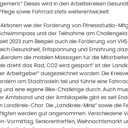
ment.“ Dieses wird in den Arbeitskreisen Gesundhe
Pflege sowie Fahrrad stets weiterentwickelt.
ktionen wie der Förderung von Fitnessstudio-Mitg
 Schwimmpass und der Teilnahme am Challengela
seit 2023 zum Beispiel auch die Förderung von VH
reich Gesundheit, Entspannung und Ernährung dazu
ßerdem die mobilen Massagen für die Mitarbeiten
eis dreht das Rad, CO2 wird gespart“ ist der Land
her Arbeitgeber“ ausgezeichnet worden. Die Kreisv
ßerdem am Stadtradeln teil und führte eine Fahrr
und eine eigene Bike-Challenge durch. Auch musi
r Amtsband und der Amtskapelle gibt es seit End
en Landkreis-Chor. Die „Landkreis-Minis“ sowie die 
äftigten werden gut angenommen. Verschiedene V
en-Vormittag, Seniorentreffen, Weihnachtsmarkt u