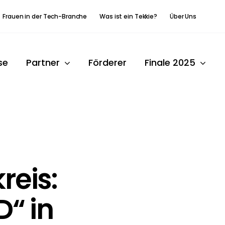
Frauen in der Tech-Branche
Was ist ein Tekkie?
Über Uns
se
Partner
Förderer
Finale 2025
reis:
D“ in