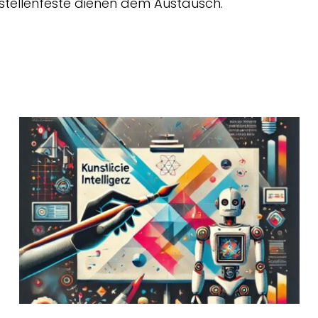
stellenfeste dienen dem Austausch.
EngRoTec öffnet Türen für
Hünfelder
Nachwuchstalente
Synergie³