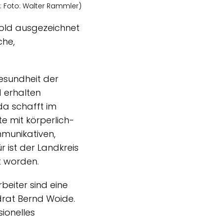
e: Foto: Walter Rammler)
 Gold ausgezeichnet
che,
Gesundheit der
d erhalten
da schafft im
 mit körperlich-
mmunikativen,
 ist der Landkreis
t worden.
beiter sind eine
drat Bernd Woide.
ionelles