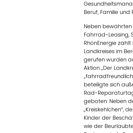
Gesundheitsmanage
Beruf, Familie und 
Neben bewährten A
Fahrrad-Leasing,
RhönEnergie zählt 
Landkreises im Be
gerufen wurden au
Aktion „Der Landkr
„fahrradfreundlic
beteiligte sich au
Rad-Reparaturtag 
geboten: Neben de
„Kreiskehlchen“, d
Kinder der Besch
wie der Beurlaubt